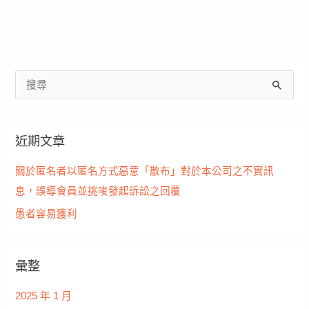
搜
尋
關
近期文章
鍵
字
關於匿名者以匿名方式惡意「散布」對於本公司之不實訊
:
息，誤導會員並挑唆發起訴訟之回覆
愚者容易獲利
彙整
2025 年 1 月