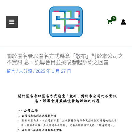
跳
至
主
要
內
容
關於匿名者以匿名方式惡意「散布」對於本公司之
不實訊 息，誤導會員並挑唆發起訴訟之回覆
留言
/
未分類
/
2025 年 1 月 27 日