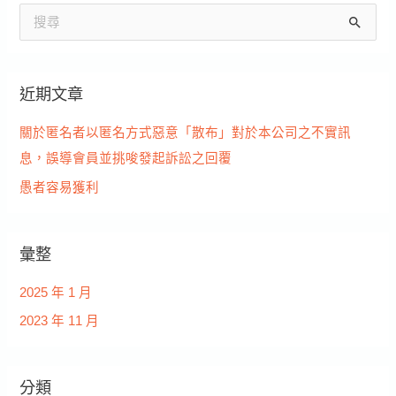
搜
尋
關
近期文章
鍵
字
關於匿名者以匿名方式惡意「散布」對於本公司之不實訊
:
息，誤導會員並挑唆發起訴訟之回覆
愚者容易獲利
彙整
2025 年 1 月
2023 年 11 月
分類