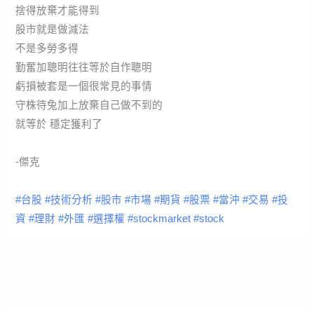
捨得放棄才能得到
股市就是做減法
不是多勞多得
勤奮加聰明往往等於自作聰明
虧損被套是一個很常見的事情
守株待兔加上放棄自己做不到的
就等於 穩定獲利了
-傑克
#台股
#技術分析
#股市
#市場
#期貨
#股票
#當沖
#交易
#投
資
#理財
#外匯
#選擇權
#stockmarket
#stock