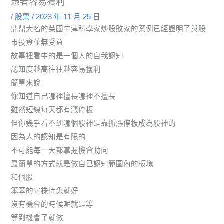
愚者容易獲利
/
股票
/
2023 年 11 月 25 日
鼎鼎大名的英國牛津科學家炒股敗家的案例已經證明了與股
市投資並無受益
故事裡看中的是一個人的自我認知
認知度越高往往越容易獲利
簡單來說
你知道自己哪裡擅長哪裡不擅長
雖然短線每天都有漲停板
但你幾乎看不到哪個股神是靠抓漲停板成為股神的
因為人的認知是有限的
不可能每一天都掌握機會動向
最簡單的方式就是做自己認知範圍內的板塊
和個股
笨笨的守株待兔就好
沒有機會的時候呢就是等
等到機會了就做