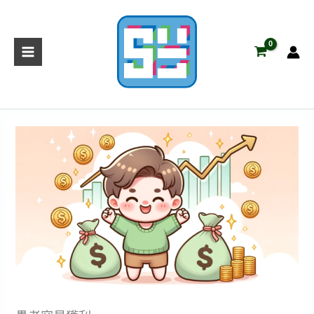
跳
至
主
要
內
容