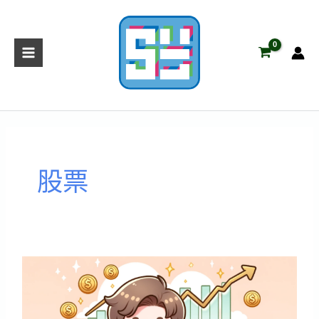
跳
至
主
要
內
容
股票
愚
者
容