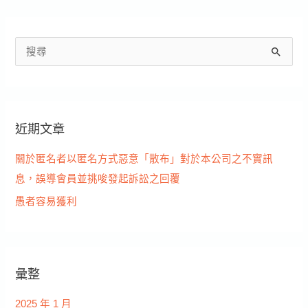
搜
尋
關
鍵
近期文章
字
:
關於匿名者以匿名方式惡意「散布」對於本公司之不實訊
息，誤導會員並挑唆發起訴訟之回覆
愚者容易獲利
彙整
2025 年 1 月