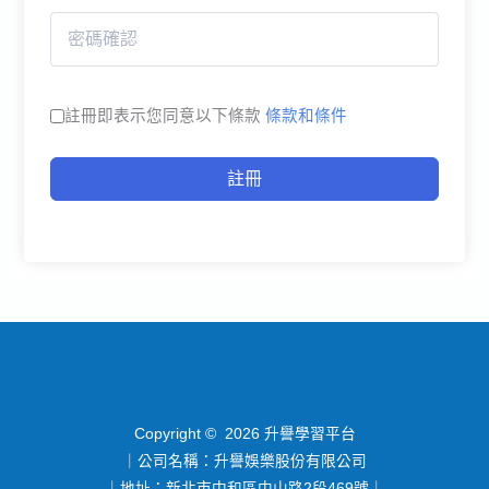
註冊即表示您同意以下條款
條款和條件
註冊
Copyright © 2026 升譽學習平台
｜公司名稱：升譽娛樂股份有限公司
｜地址：新北市中和區中山路2段469號｜