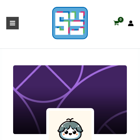
跳
至
主
要
內
容