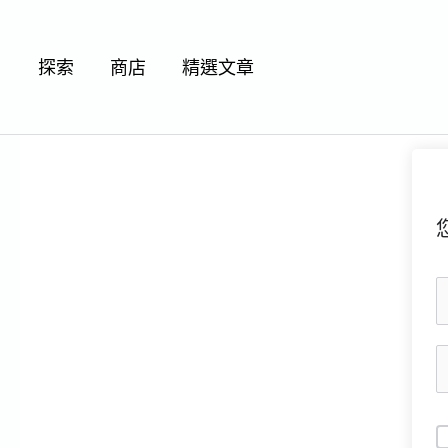
跳
至
探索
商店
精選文章
主
要
內
容