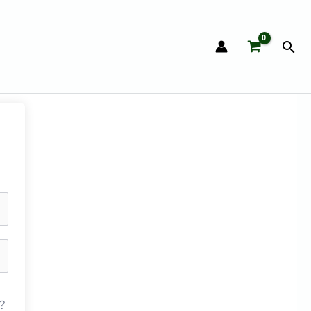
搜
尋
？