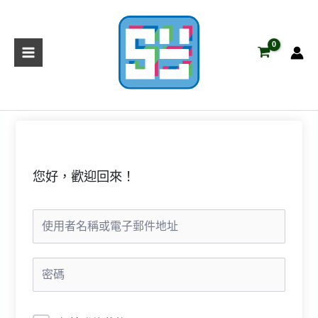
跳
至
主
要
內
容
您好，歡迎回來！