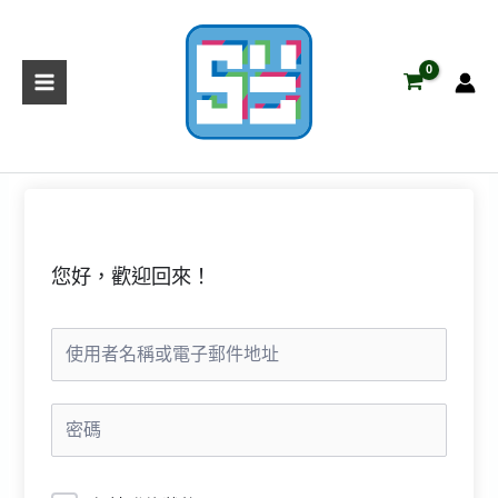
跳
至
主
要
內
容
您好，歡迎回來！