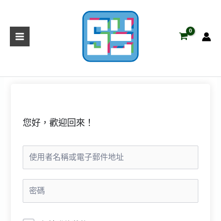
跳
至
主
要
內
容
您好，歡迎回來！